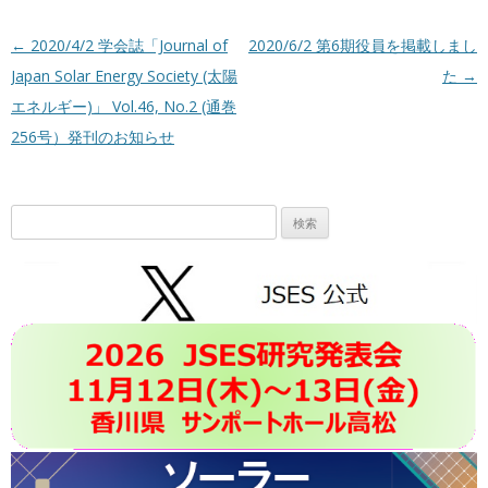
投稿ナビゲーション
←
2020/4/2 学会誌「Journal of
2020/6/2 第6期役員を掲載しまし
Japan Solar Energy Society (太陽
た
→
エネルギー)」 Vol.46, No.2 (通巻
256号）発刊のお知らせ
検
索: