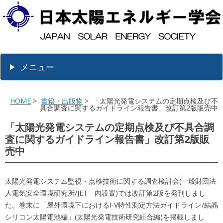
メニュー
HOME
>
書籍・出版物
> 「太陽光発電システムの定期点検及び不
具合調査に関するガイドライン報告書」改訂第2版販売中
「太陽光発電システムの定期点検及び不具合調
査に関するガイドライン報告書」改訂第2版販
売中
太陽光発電システム監視・点検技術に関する調査検討会(一般財団法
人電気安全環境研究所/JET 内設置)では改訂第2版を発刊しまし
た。巻末に「屋外環境下におけるI-V特性測定方法ガイドライン/結晶
シリコン太陽電池編」(太陽光発電技術研究組合編)を掲載しまし