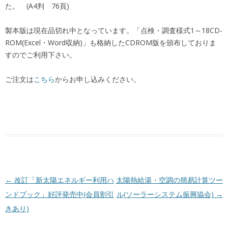
た。 (A4判 76頁)
製本版は現在品切れ中となっています。「点検・調査様式1～18CD-
ROM(Excel・Word収納)」も格納したCDROM版を頒布しておりま
すのでご利用下さい。
ご注文は
こちら
からお申し込みください。
投稿ナビゲーション
←
改訂「新太陽エネルギー利用ハ
太陽熱給湯・空調の簡易計算ツー
ンドブック」好評発売中(会員割引
ル(ソーラーシステム振興協会)
→
きあり)