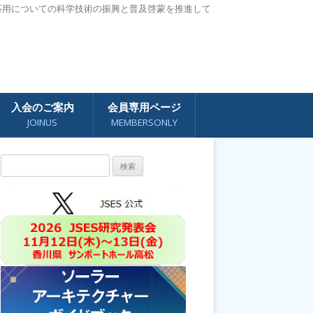
応用についての科学技術の振興と普及啓蒙を推進して
入会のご案内
会員専用ページ
JOINUS
MEMBERSONLY
検
索: