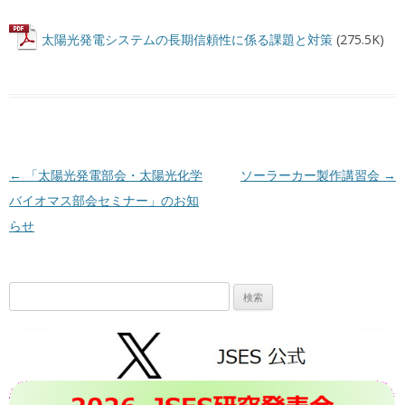
太陽光発電システムの長期信頼性に係る課題と対策
(275.5K)
投稿ナビゲーション
←
「太陽光発電部会・太陽光化学
ソーラーカー製作講習会
→
バイオマス部会セミナー」のお知
らせ
検
索: