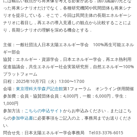
には幅広い観点から将来像を考える必要がある．国の議論の元とな
った将来シナリオだけでなく，各種研究機関や民間団体も将来シナ
リオを提示している．そこで，今回は民間主体の長期エネルギーシ
ナリオに着目し，再エネの導入見通しの観点から比較することによ
り，長期シナリオの理解を深める機会とする．
主催：一般社団法人日本太陽エネルギー学会 100%再生可能エネル
ギー部会
協賛：エネルギー・資源学会，日本エネルギー学会，再エネ熱利用
促進協議会，共生エネルギー社会実装研究所，自然エネルギー100%
プラットフォーム
日程：2025年10月7日（火）13:00〜17:00
会場：
東京理科大学森戸記念館
第1フォーラム オンライン併用開催
参加費：会員・協賛団体会員：4,000円，一般：6,000円，学生：
1,000円
参加方法：
こちらの申込サイト
からお申込みください．またはこち
らの
参加申込書
に必要事項をご記入の上，事務局までお送りくださ
い.
問合せ先：日本太陽エネルギー学会事務局 Tel:03-3376-6015