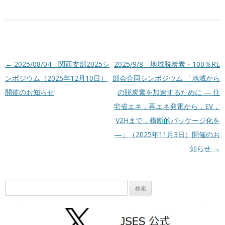
投稿ナビゲーション
←
2025/08/04 関西支部2025シ
2025/9/8 地域脱炭素・100％RE
ンポジウム（2025年12月10日）
部会合同シンポジウム 「地域から
開催のお知らせ
の脱炭素を加速するために ― 住
宅省エネ，再エネ発電から，EV，
V2Hまで，横断的パッケージ化を
―」（2025年11月3日）開催のお
知らせ
→
検
索: