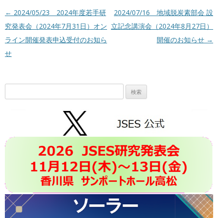
投稿ナビゲーション
←
2024/05/23 2024年度若手研
2024/07/16 地域脱炭素部会 設
究発表会（2024年7月31日）オン
立記念講演会（2024年8月27日）
ライン開催発表申込受付のお知ら
開催のお知らせ
→
せ
検
索: