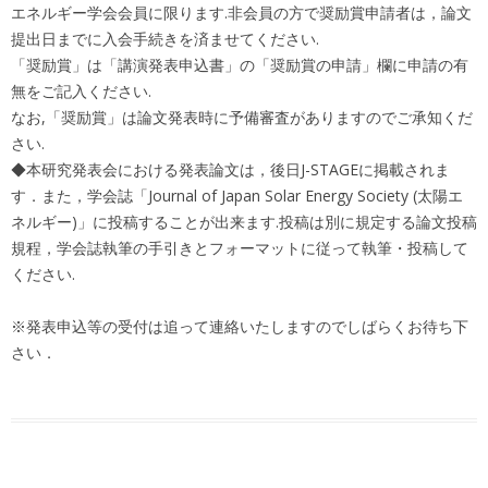
エネルギー学会会員に限ります.非会員の方で奨励賞申請者は，論文
提出日までに入会手続きを済ませてください.
「奨励賞」は「講演発表申込書」の「奨励賞の申請」欄に申請の有
無をご記入ください.
なお,「奨励賞」は論文発表時に予備審査がありますのでご承知くだ
さい.
◆本研究発表会における発表論文は，後日J-STAGEに掲載されま
す．また，学会誌「Journal of Japan Solar Energy Society (太陽エ
ネルギー)」に投稿することが出来ます.投稿は別に規定する論文投稿
規程，学会誌執筆の手引きとフォーマットに従って執筆・投稿して
ください.
※発表申込等の受付は追って連絡いたしますのでしばらくお待ち下
さい．