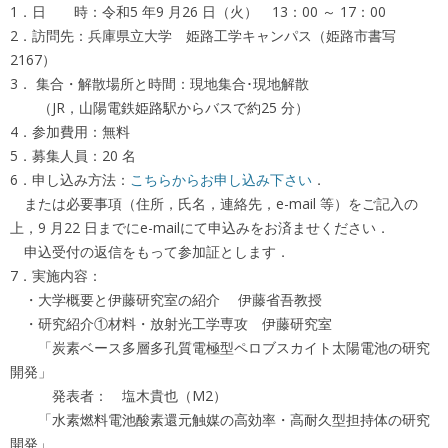
1．日 時：令和5 年9 月26 日（火） 13：00 ～ 17：00
2．訪問先：兵庫県立大学 姫路工学キャンパス（姫路市書写
2167）
3． 集合・解散場所と時間：現地集合･現地解散
（JR，山陽電鉄姫路駅からバスで約25 分）
4．参加費用：無料
5．募集人員：20 名
6．申し込み方法：
こちらからお申し込み下さい
．
または必要事項（住所，氏名，連絡先，e-mail 等）をご記入の
上，9 月22 日までにe-mailにて申込みをお済ませください．
申込受付の返信をもって参加証とします．
7．実施内容：
・大学概要と伊藤研究室の紹介 伊藤省吾教授
・研究紹介①材料・放射光工学専攻 伊藤研究室
「炭素ベース多層多孔質電極型ペロブスカイト太陽電池の研究
開発」
発表者： 塩木貴也（M2）
「水素燃料電池酸素還元触媒の高効率・高耐久型担持体の研究
開発」