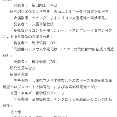
発表者： 福田剛士（M2）
・研究紹介②化学工学専攻 表面エネルギー化学研究グループ
「金属援用エッチングによるシリコン太陽電池の高効率化」
発表者： 八重真治教授
「多孔質シリコンを利用したレーザー誘起ブレークダウン分光
による微量液体の高感度分析」
発表者： 島津佑輔（D3）
「高濃度パラジウム水素化物（PdHx）の電気化学的合成と構造
解析」
発表者： 橋本倫也（D3）
・研究室見学など
伊藤研究室
「デモ実験：兵庫県立大学で作製した炭素ベース多層多孔質電
極型ペロブスカイト太陽電池，および水素燃料電池の展示」
表面エネルギー化学研究グループ
「デモ実験：金属援用エッチングによる多結晶シリコンの無反
射化」
その他