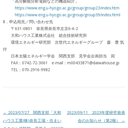
「高分解能分析電顕などの機器紹介」
https://www.eng.u-hyogo.ac.jp/group/group23/index.htm
https://www.eng.u-hyogo.ac.jp/group/group39/index.html
8．申込宛先／問い合わせ先
〒631-0801 奈良県奈良市左京6-6-2
大和ハウス工業株式会社 総合技術研究所
環境エネルギー研究部 次世代エネルギーグループ 森 豊 気
付
日本太陽エネルギー学会 関西支部 見学会企画担当 宛
FAX：0742-72-3061 e-mail：m00433871@daiwahouse.jp
TEL：070-2916-9982
投稿ナビゲーション
←
2023/07/27 関西支部「大和
2023/09/11 2023年度研究発表
ハウス工業(株)奈良工場・住まい
会のお知らせ（第2報）
→