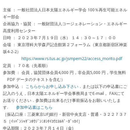
主催 ： 一般社団法人日本太陽エネルギー学会 100％再生可能エネル
ギー部会
企画協力・協賛 ： 一般財団法人コージェネレーション・エネルギー
高度利用センター
日時 ： ２０２３年７月１９日（水） １４：３０～１７：００
会場 ： 東京理科大学森戸記念館第２フォーラム（東京都新宿区神楽
坂4-2-2）
https://www.rs.tus.ac.jp/jsmpem22/access_morito.pdf
定員 ： ７０名（先着順）
参加費 ： 会員，協賛団体会員4,000 円，非会員5,000 円，学生無料
PDF データのテキストを含む）
参加申込 ：
こちらからお申し込み下さい
．または以下の申込書にご
記入のうえ，日本太陽エネルギー学会事務局までE-mail， FAXにて
お送りください．参加費は出来るだけ事前振込をお願いいたしま
す.
参加申込書はこちら
［振込口座：三菱東京UFJ銀行・新宿中央支店・普通・３２２７３７
５［ｲｯﾊﾟﾝｼｬﾀﾞﾝﾎｳｼﾞﾝﾆﾎﾝﾀｲﾖｳｴﾈﾙｷﾞｰｶﾞｯｶｲ］
申込期限：２０２３年７月１４日（金)