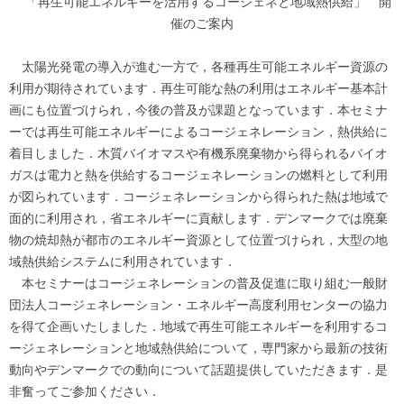
「再生可能エネルギーを活用するコージェネと地域熱供給」 開
催のご案内
太陽光発電の導入が進む一方で，各種再生可能エネルギー資源の
利用が期待されています．再生可能な熱の利用はエネルギー基本計
画にも位置づけられ，今後の普及が課題となっています．本セミナ
ーでは再生可能エネルギーによるコージェネレーション，熱供給に
着目しました．木質バイオマスや有機系廃棄物から得られるバイオ
ガスは電力と熱を供給するコージェネレーションの燃料として利用
が図られています．コージェネレーションから得られた熱は地域で
面的に利用され，省エネルギーに貢献します．デンマークでは廃棄
物の焼却熱が都市のエネルギー資源として位置づけられ，大型の地
域熱供給システムに利用されています．
本セミナーはコージェネレーションの普及促進に取り組む一般財
団法人コージェネレーション・エネルギー高度利用センターの協力
を得て企画いたしました．地域で再生可能エネルギーを利用するコ
ージェネレーションと地域熱供給について，専門家から最新の技術
動向やデンマークでの動向について話題提供していただきます．是
非奮ってご参加ください．