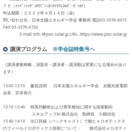
７５［ｲｯﾊﾟﾝｼｬﾀﾞﾝﾎｳｼﾞﾝﾆﾎﾝﾀｲﾖｳｴﾈﾙｷﾞｰｶﾞｯｶｲ］
申込期限：２０２３年４月１４日（金)
問い合わせ先：日本太陽エネルギー学会 事務局 電話03-3376-6015
FAX 03-3376-6720
E-mail: info @jses-solar.jp URL: https://www.jses-solar.jp
講演プログラム
※学会誌特集号へ
（講演者敬称略，演題名・講演者・講演順は変更になる場合があり
ます）
13:00-13:10 趣旨説明 日本太陽エネルギー学会 太陽光発電部
会長 宮本裕介
13:10-13:40 時系列解析および異常検知に関する技術動向
スキルアップAI 株式会社 取締役 小縣信也
13:40-14:10 出口目線（バックキャスト）で観たｅロボティクス
のフィールドロボティクス技術について： 株式会社ｅロボティ