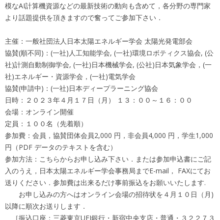
模なAI計算機資源などの最新技術の動向も含めて，各分野の専門家
より話題提供を頂きますので奮ってご参加下さい．
主催：一般社団法人日本太陽エネルギー学会 太陽光発電部会
協賛(順不同)：(一社)人工知能学会, (一社)環境ロボティクス協会, (公
社)計測自動制御学会, (一社)日本機械学会, (公社)日本気象学会，(一
社)エネルギー・資源学会，(一社)電気学会
協賛(申請中)：(一社)日本ディープラーニング協会
日時：２０２３年４月１７日（月） １３：００～１６：００
会場：オンライン開催
定員：１００名（先着順）
参加費：会員，協賛団体会員2,000 円，非会員4,000 円，学生1,000
円（PDF データのテキストを含む）
参加方法：こちらからお申し込み下さい．または参加申込書にご記
入のうえ，日本太陽エネルギー学会事務局までE-mail， FAXにてお
送りください．参加費は出来るだけ事前振込をお願いいたします.
お申し込みの方へはオンライン会場の招待状を４月１０日（月)
以降に順次お送りします．
［振込口座：三菱東京UFJ銀行・新宿中央支店・普通・３２２７３