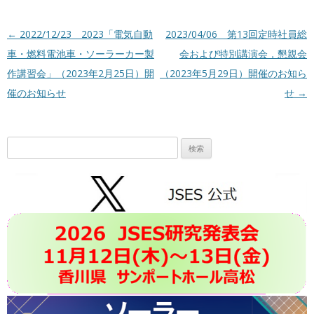
投稿ナビゲーション
←
2022/12/23 2023「電気自動
2023/04/06 第13回定時社員総
車・燃料電池車・ソーラーカー製
会および特別講演会，懇親会
作講習会」（2023年2月25日）開
（2023年5月29日）開催のお知ら
催のお知らせ
せ
→
検
索: