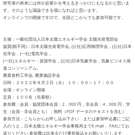
研究者の将来には何が必要かを考えるきっかけにもなるかと思いま
す。そのような議論できる場になればと思います。
オンラインでの開催ですので、全国どこからでも参加可能です。
主催：一般社団法人日本太陽エネルギー学会 太陽光発電部会
協賛(順不同)：日本太陽光発電学会, (公社)応用物理学会，(公社)日本
化学会，(一社)電気学会，
(一社)エネルギー・資源学会，(公社)日本気象学会，気象ビジネス推
進コンソーシアム,
農業食料工学会, 農業施設学会
日時：２０２２年８月２日（火） １０：００～１７：００
会場：オンライン開催
定員：１００名（先着順）
参加費：会員・協賛団体会員：2，000 円，非会員：4，000 円，学
生（会員・非会員とも）：無料（PDF データのテキストを含む）
参加方法：こちらからお申し込み下さい．または参加申込書にご記
入のうえ，日本太陽エネルギー学会事務局までE-mail， FAXにてお
送りください.参加費は出来るだけ事前振込をお願いいたします.