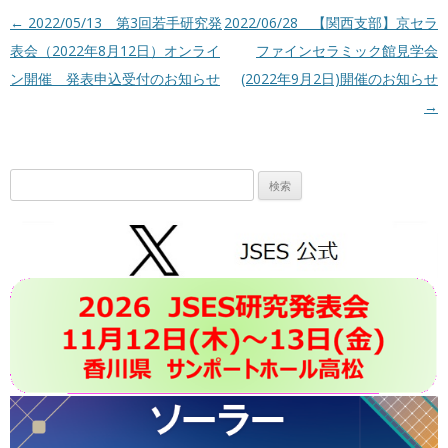
投稿ナビゲーション
←
2022/05/13 第3回若手研究発
2022/06/28 【関西支部】京セラ
表会（2022年8月12日）オンライ
ファインセラミック館見学会
ン開催 発表申込受付のお知らせ
(2022年9月2日)開催のお知らせ
→
検
索: