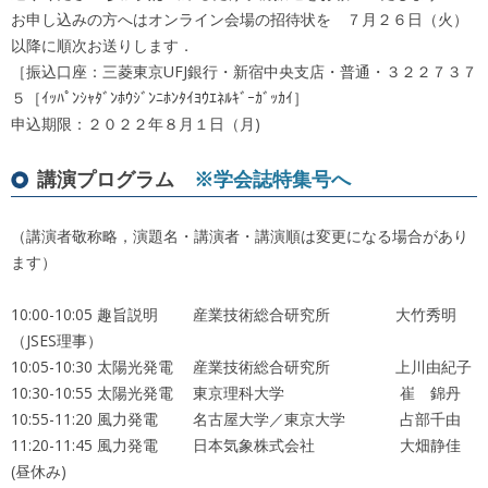
お申し込みの方へはオンライン会場の招待状を ７月２６日（火）
以降に順次お送りします．
［振込口座：三菱東京UFJ銀行・新宿中央支店・普通・３２２７３７
５［ｲｯﾊﾟﾝｼｬﾀﾞﾝﾎｳｼﾞﾝﾆﾎﾝﾀｲﾖｳｴﾈﾙｷﾞｰｶﾞｯｶｲ］
申込期限：２０２２年８月１日（月)
講演プログラム
※学会誌特集号へ
（講演者敬称略，演題名・講演者・講演順は変更になる場合があり
ます）
10:00-10:05 趣旨説明 産業技術総合研究所 大竹秀明
（JSES理事）
10:05-10:30 太陽光発電 産業技術総合研究所 上川由紀子
10:30-10:55 太陽光発電 東京理科大学 崔 錦丹
10:55-11:20 風力発電 名古屋大学／東京大学 占部千由
11:20-11:45 風力発電 日本気象株式会社 大畑静佳
(昼休み)