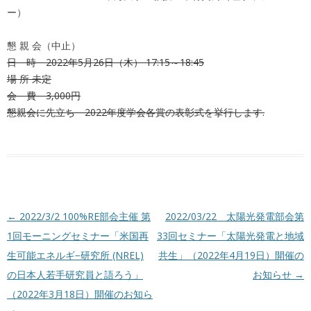
ー）
懇 親 会（中止）
日 時 2022年5月26日（木） 17:15～18:45
場 所 未定
会 費 3,000円
懇親会に先立ち 2022年度学会各賞の表彰式を挙行します.
投稿ナビゲーション
←
2022/3/2 100%RE部会主催 第
2022/03/22 太陽光発電部会第
1回モーニングセミナー「米国再
33回セミナー「太陽光発電と地域
生可能エネルギ−研究所 (NREL)
共生」（2022年4月19日）開催の
の日本人若手研究員と語ろう」
お知らせ
→
（2022年3月18日）開催のお知ら