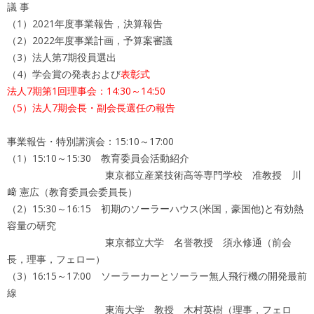
議 事
（1）2021年度事業報告，決算報告
（2）2022年度事業計画，予算案審議
（3）法人第7期役員選出
（4）学会賞の発表および
表彰式
法人7期第1回理事会：14:30～14:50
（5）法人7期会長・副会長選任の報告
事業報告・特別講演会：15:10～17:00
（1）15:10～15:30 教育委員会活動紹介
東京都立産業技術高等専門学校 准教授 川
﨑 憲広（教育委員会委員長）
（2）15:30～16:15 初期のソーラーハウス(米国，豪国他)と有効熱
容量の研究
東京都立大学 名誉教授 須永修通（前会
長，理事，フェロー）
（3）16:15～17:00 ソーラーカーとソーラー無人飛行機の開発最前
線
東海大学 教授 木村英樹（理事，フェロ