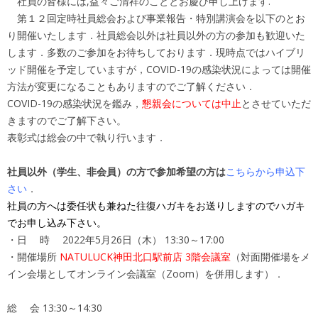
社員の皆様には,益々ご清祥のこととお慶び申し上げます.
第１２回定時社員総会および事業報告・特別講演会を以下のとお
り開催いたします．社員総会以外は社員以外の方の参加も歓迎いた
します．多数のご参加をお待ちしております．現時点ではハイブリ
ッド開催を予定していますが，COVID-19の感染状況によっては開催
方法が変更になることもありますのでご了解ください．
COVID-19の感染状況を鑑み，
懇親会については中止
とさせていただ
きますのでご了解下さい。
表彰式は総会の中で執り行います．
社員以外（学生、非会員）の方で参加希望の方は
こちらから申込下
さい
．
社員の方へは委任状も兼ねた往復ハガキをお送りしますのでハガキ
でお申し込み下さい。
・日 時 2022年5月26日（木） 13:30～17:00
・開催場所
NATULUCK神田北口駅前店 3階会議室
（対面開催場をメ
イン会場としてオンライン会議室（Zoom）を併用します）．
総 会 13:30～14:30