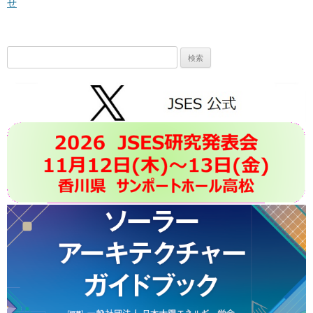
せ
検
索: