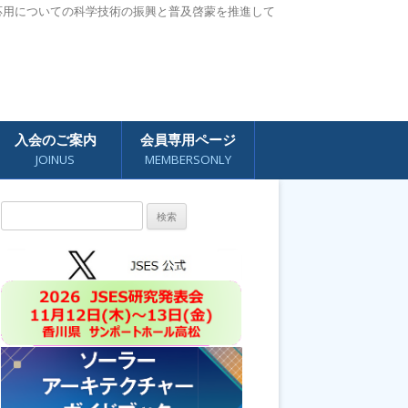
応用についての科学技術の振興と普及啓蒙を推進して
入会のご案内
会員専用ページ
JOINUS
MEMBERSONLY
検
索: