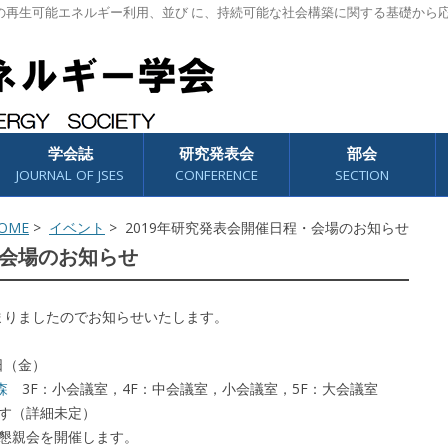
の再生可能エネルギー利用、並び に、持続可能な社会構築に関する基礎から
学会誌
研究発表会
部会
JOURNAL OF JSES
CONFERENCE
SECTION
OME
>
イベント
> 2019年研究発表会開催日程・会場のお知らせ
・会場のお知らせ
決まりましたのでお知らせいたします。
日（金）
森
3F：小会議室，4F：中会議室，小会議室，5F：大会議室
ます（詳細未定）
に懇親会を開催します。