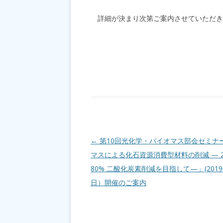
詳細が決まり次第ご案内させていただき
投稿ナビゲーション
←
第10回光化学・バイオマス部会セミナ
マスによる化石資源消費型材料の削減 — 20
80% 二酸化炭素削減を目指して—」(2019
日）開催のご案内