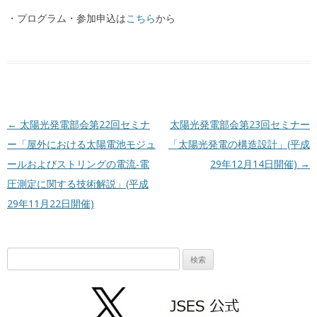
・プログラム・参加申込は
こちら
から
投稿ナビゲーション
←
太陽光発電部会第22回セミナ
太陽光発電部会第23回セミナー
ー「屋外における太陽電池モジュ
「太陽光発電の構造設計」(平成
ールおよびストリングの電流-電
29年12月14日開催)
→
圧測定に関する技術解説」(平成
29年11月22日開催)
検
索: