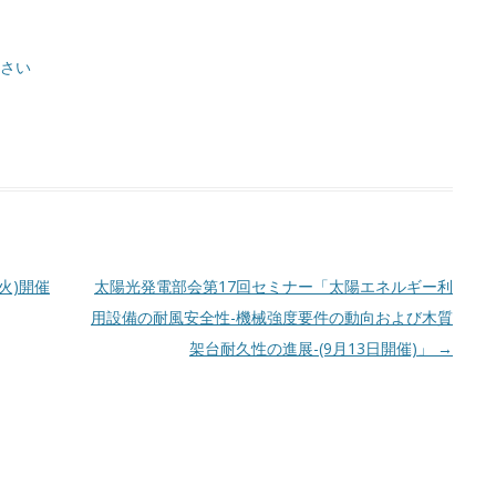
ださい
火)開催
太陽光発電部会第17回セミナー「太陽エネルギー利
用設備の耐風安全性-機械強度要件の動向および木質
架台耐久性の進展-(9月13日開催)」
→