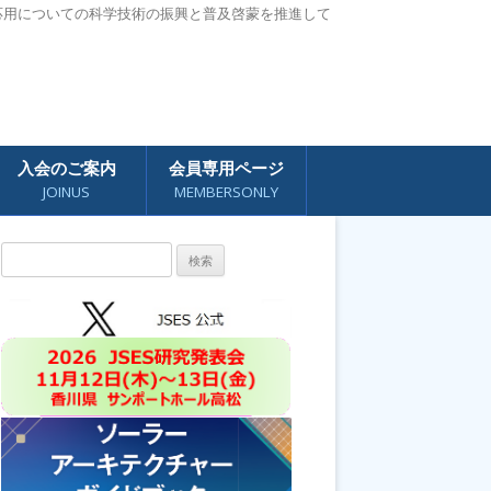
応用についての科学技術の振興と普及啓蒙を推進して
入会のご案内
会員専用ページ
JOINUS
MEMBERSONLY
検
索: