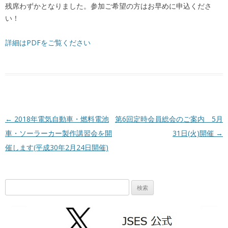
残席わずかとなりました。参加ご希望の方はお早めに申込くださ
い！
詳細はPDFをご覧ください
投稿ナビゲーション
←
2018年電気自動車・燃料電池
第6回定時会員総会のご案内 5月
車・ソーラーカー製作講習会を開
31日(火)開催
→
催します(平成30年2月24日開催)
検
索: