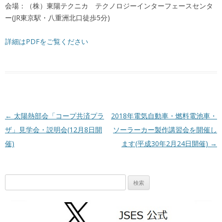
会場：（株）東陽テクニカ テクノロジーインターフェースセンタ
ー(JR東京駅・八重洲北口徒歩5分)
詳細はPDFをご覧ください
投稿ナビゲーション
←
太陽熱部会「コープ共済プラ
2018年電気自動車・燃料電池車・
ザ」見学会・説明会(12月8日開
ソーラーカー製作講習会を開催し
催)
ます(平成30年2月24日開催)
→
検
索: