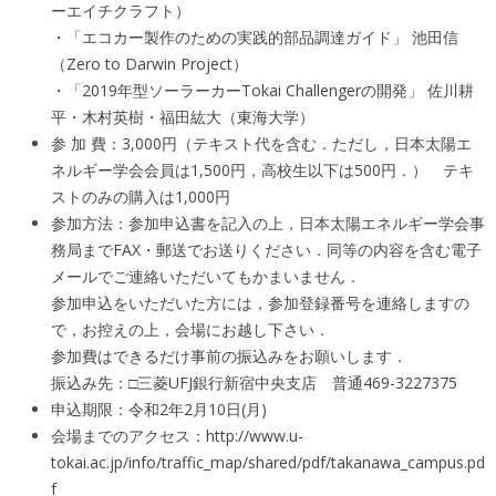
ーエイチクラフト）
・「エコカー製作のための実践的部品調達ガイド」 池田信
（Zero to Darwin Project）
・「2019年型ソーラーカーTokai Challengerの開発」 佐川耕
平・木村英樹・福田紘大（東海大学）
参 加 費：3,000円（テキスト代を含む．ただし，日本太陽エ
ネルギー学会会員は1,500円，高校生以下は500円．） テキ
ストのみの購入は1,000円
参加方法：参加申込書を記入の上，日本太陽エネルギー学会事
務局までFAX・郵送でお送りください．同等の内容を含む電子
メールでご連絡いただいてもかまいません．
参加申込をいただいた方には，参加登録番号を連絡しますの
で，お控えの上，会場にお越し下さい．
参加費はできるだけ事前の振込みをお願いします．
振込み先：□三菱UFJ銀行新宿中央支店 普通469-3227375
申込期限：令和2年2月10日(月)
会場までのアクセス：http://www.u-
tokai.ac.jp/info/traffic_map/shared/pdf/takanawa_campus.pd
f