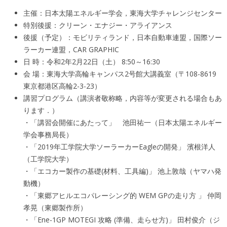
主催：日本太陽エネルギー学会，東海大学チャレンジセンター
特別後援：クリーン・エナジー・アライアンス
後援（予定）：モビリティランド，日本自動車連盟，国際ソー
ラーカー連盟，CAR GRAPHIC
日 時：令和2年2月22日（土） 8:50～16:30
会 場：東海大学高輪キャンパス2号館大講義室（〒108-8619
東京都港区高輪2-3-23）
講習プログラム（講演者敬称略，内容等が変更される場合もあ
ります．）
・「講習会開催にあたって」 池田祐一（日本太陽エネルギー
学会事務局長）
・「2019年工学院大学ソーラーカーEagleの開発」 濱根洋人
（工学院大学）
・「エコカー製作の基礎(材料、工具編)」 池上敦哉（ヤマハ発
動機）
・「東郷アヒルエコパレーシング的 WEM GPの走り方 」 仲岡
孝晃（東郷製作所）
・「Ene-1GP MOTEGI 攻略 (準備、走らせ方)」 田村俊介（ジ