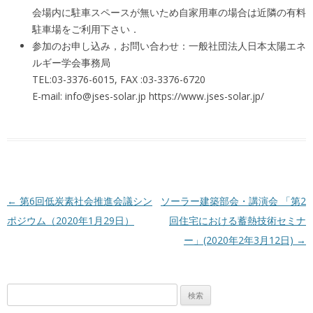
会場内に駐車スペースが無いため自家用車の場合は近隣の有料
駐車場をご利用下さい．
参加のお申し込み，お問い合わせ：一般社団法人日本太陽エネ
ルギー学会事務局
TEL:03-3376-6015, FAX :03-3376-6720
E-mail: info@jses-solar.jp https://www.jses-solar.jp/
投稿ナビゲーション
←
第6回低炭素社会推進会議シン
ソーラー建築部会・講演会 「第2
ポジウム（2020年1月29日）
回住宅における蓄熱技術セミナ
ー」(2020年2年3月12日)
→
検
索: