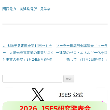
関西電力 美浜発電所 見学会
投稿ナビゲーション
←
太陽光発電部会第14回セミナ
ソーラー建築部会講演会「ソーラ
ー「太陽光発電事業の事業リスク
ー建築のゼロ・エネルギー化を目
と事業の発展」8月24日(月)開催
指して」(11月6日開催 )
→
検
索: