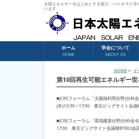
太陽エネルギーをはじめとする風力・バイオマス等
います
コンテンツへスキップ
ホーム
学会について
HOME
ABOUT US
HOME
>
イ
第10回再生可能エネルギー
■JCREフォーラム「太陽熱利用分野(分科
(木)13:30～17:00 東京ビッグサイト会議
■JCREフォーラム「環境建築分野(分科会4
17:00 東京ビッグサイト会議棟8F802会