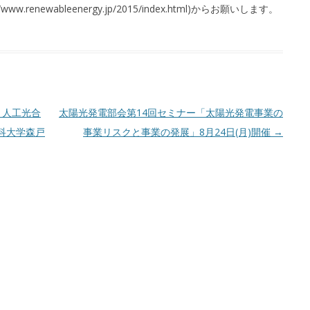
renewableenergy.jp/2015/index.html)からお願いします。
 人工光合
太陽光発電部会第14回セミナー「太陽光発電事業の
理科大学森戸
事業リスクと事業の発展」8月24日(月)開催
→