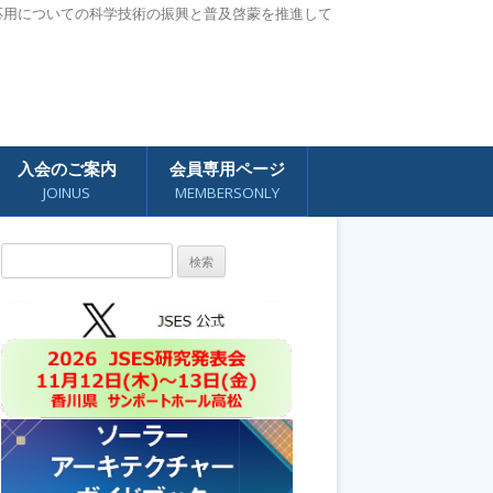
応用についての科学技術の振興と普及啓蒙を推進して
入会のご案内
会員専用ページ
JOINUS
MEMBERSONLY
検
索: