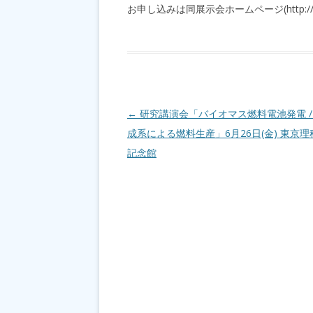
お申し込みは同展示会ホームページ(http://www.
投稿ナビゲーション
←
研究講演会「バイオマス燃料電池発電 /
成系による燃料生産」6月26日(金) 東京
記念館