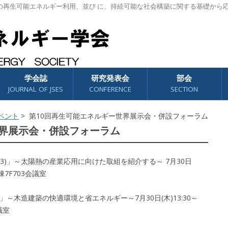
の再生可能エネルギー利用、並び に、持続可能な社会構築に関する基礎から
学会誌
研究発表会
部会
JOURNAL OF JSES
CONFERENCE
SECTION
ベント
> 第10回再生可能エネルギー世界展示会・併設フォーラム
世界展示会・併設フォーラム
会3)」～太陽熱の産業応用に向けた取組を紹介する～ 7月30日
棟7F703会議室
)」～木造建築の快適環境と省エネルギー～7月30日(木)13:30～
議室