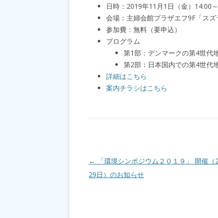
日時：2019年11月1日（金）14:00～1
会場：主婦会館プラザエフ9F「スズ
参加費：無料（要申込）
プログラム
第1部：デンマークの第4世代
第2部：日本国内での第4世代
詳細はこちら
案内チラシはこちら
投稿ナビゲーション
←
「環境シンポジウム２０１９」 開催（20
29日）のお知らせ