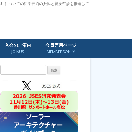
応用についての科学技術の振興と普及啓蒙を推進して
入会のご案内
会員専用ページ
JOINUS
MEMBERSONLY
検
索: