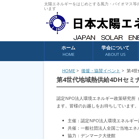
太陽エネルギーをはじめとする風力・バイオマス等
います
コンテンツへスキップ
ホーム
学会について
HOME
ABOUT US
HOME
>
後援・協賛イベント
> 第4世
第4世代地域熱供給4DHセミナー
認定NPO法人環境エネルギー政策研究所（
ます。皆様のお越しをお待ちしています。
主催：認定NPO法人環境エネルギー政
共催：一般社団法人全国ご当地エネ
協力：デンマーク大使館