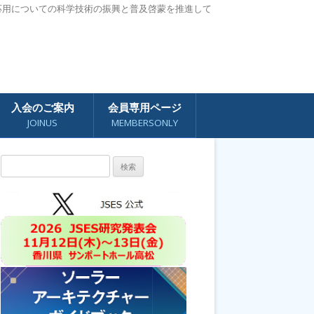
応用についての科学技術の振興と普及啓蒙を推進して
入会のご案内
会員専用ページ
JOINUS
MEMBERSONLY
検
索: