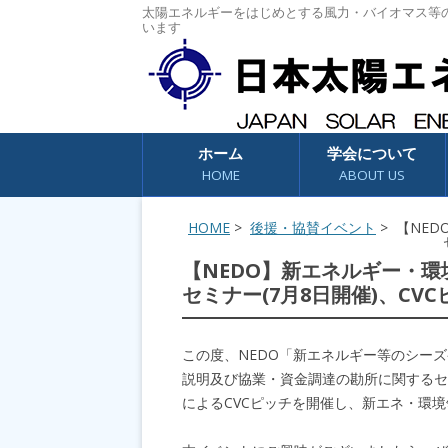
太陽エネルギーをはじめとする風力・バイオマス等
います
コンテンツへスキップ
ホーム
学会について
HOME
ABOUT US
HOME
>
後援・協賛イベント
> 【NE
【NEDO】新エネルギー・
セミナー(7月8日開催)、CV
この度、NEDO「新エネルギー等のシー
説明及び協業・資金調達の勘所に関するセミナ
によるCVCピッチを開催し、新エネ・環