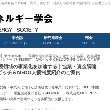
の再生可能エネルギー利用、並び に、持続可能な社会構築に関する基礎から
学会誌
研究発表会
部会
JOURNAL OF JSES
CONFERENCE
SECTION
DO】新エネルギー・環境領域の事業化を加速する｜協業・資金調達
セミナー(7月8日開催)、CVCピッチ＆NEDO支援制度紹介のご案内
環境領域の事業化を加速する｜協業・資金調達
Cピッチ＆NEDO支援制度紹介のご案内
ズ発掘・事業化に向けた技術研究開発事業」において、NEDO制度
ー、電源開発株式会社（J-POWER）・株式会社MOL PLUS
境領域の企業の事業づくりを多面的に支援します。