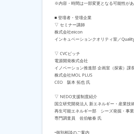
※内容・時間は一部変更となる可能性があ
■ 登壇者・登壇企業
▽ セミナー講師
株式会社eiicon
インキュベーションクオリティ室／Quality of O
▽ CVCピッチ
電源開発株式会社
イノベーション推進部 企画室（探索）課長
株式会社MOL PLUS
CEO 阪本 拓也 氏
▽ NEDO支援制度紹介
国立研究開発法人 新エネルギー・産業技術
再生可能エネルギー部 シーズ発掘・事業
専門調査員 佐伯敏春 氏
•個別相談のご案内