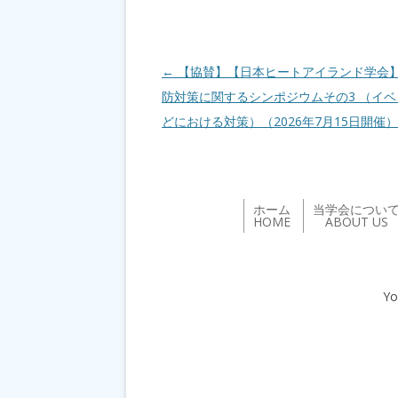
投稿ナビゲーション
←
【協賛】【日本ヒートアイランド学会
防対策に関するシンポジウムその3 （イ
どにおける対策）（2026年7月15日開催
ホーム
当学会につい
HOME
ABOUT US
Yo