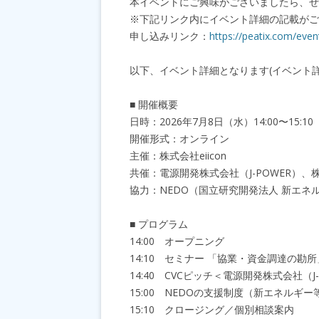
本イベントにご興味がございましたら、ぜ
※下記リンク内にイベント詳細の記載がご
申し込みリンク：
https://peatix.com/eve
以下、イベント詳細となります(イベント
■ 開催概要
日時：2026年7月8日（水）14:00〜15:10
開催形式：オンライン
主催：株式会社eiicon
共催：電源開発株式会社（J-POWER）、株
協力：NEDO（国立研究開発法人 新エネ
■ プログラム
14:00 オープニング
14:10 セミナー 「協業・資金調達の勘所
14:40 CVCピッチ＜電源開発株式会社（J
15:00 NEDOの支援制度（新エネル
15:10 クロージング／個別相談案内