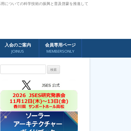
応用についての科学技術の振興と普及啓蒙を推進して
入会のご案内
会員専用ページ
JOINUS
MEMBERSONLY
検
索: