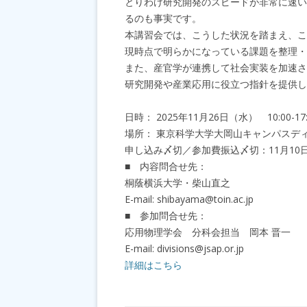
とりわけ研究開発のスピードが非常に速い
るのも事実です。
本講習会では、こうした状況を踏まえ、こ
現時点で明らかになっている課題を整理・
また、産官学が連携して社会実装を加速さ
研究開発や産業応用に役立つ指針を提供し
日時： 2025年11月26日（水） 10:00-17:
場所： 東京科学大学大岡山キャンパスディ
申し込み〆切／参加費振込〆切：11月10
■ 内容問合せ先：
桐蔭横浜大学・柴山直之
E-mail: shibayama@toin.ac.jp
■ 参加問合せ先：
応用物理学会 分科会担当 岡本 晋一
E-mail: divisions@jsap.or.jp
詳細はこちら