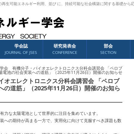
の再生可能エネルギー利用、並び に、持続可能な社会構築に関する基礎から
学会誌
研究発表会
部会
JOURNAL OF JSES
CONFERENCE
SECTION
理学会 有機分子・バイオエレクトロニクス分科会講習会 「ペロブ
陽電池の社会実装への道筋」（2025年11月26日）開催のお知らせ
イオエレクトロニクス分科会講習会 「ペロブ
の道筋」（2025年11月26日）開催のお知ら
有力な太陽電池として世界的に注目を集めています。
装への期待が高まる一方で、実用化に向けて克服すべき課題も数