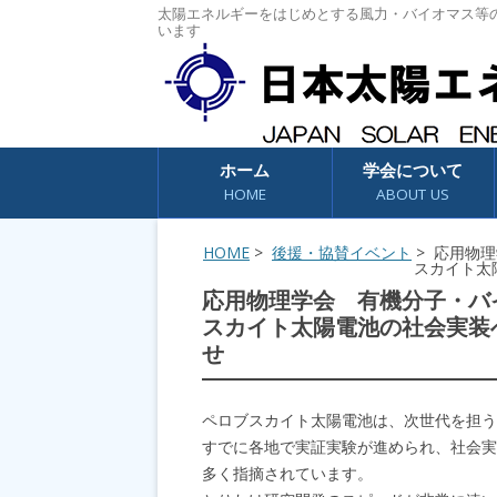
太陽エネルギーをはじめとする風力・バイオマス等
います
コンテンツへスキップ
ホーム
学会について
HOME
ABOUT US
HOME
>
後援・協賛イベント
> 応用物
スカイト太
応用物理学会 有機分子・バ
スカイト太陽電池の社会実装へ
せ
ペロブスカイト太陽電池は、次世代を担う
すでに各地で実証実験が進められ、社会実
多く指摘されています。