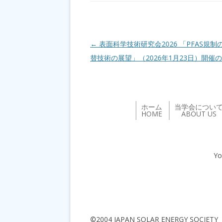
投稿ナビゲーション
←
表面科学技術研究会2026 「PFAS規制
替技術の展望」（2026年1月23日）開催
ホーム
当学会につい
HOME
ABOUT US
Yo
©2004 JAPAN SOLAR ENERGY SOCIETY