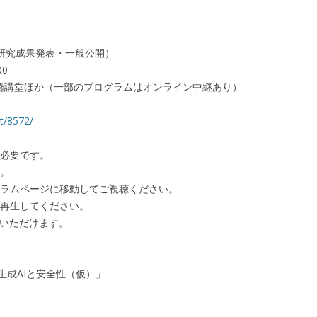
（研究成果発表・一般公開）
00
橋講堂ほか（一部のプログラムはオンライン中継あり）
nt/8572/
必要です。
。
ラムページに移動してご視聴ください。
再生してください。
認いただけます。
演「生成AIと安全性（仮）」