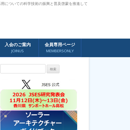
応用についての科学技術の振興と普及啓蒙を推進して
入会のご案内
会員専用ページ
JOINUS
MEMBERSONLY
検
索: