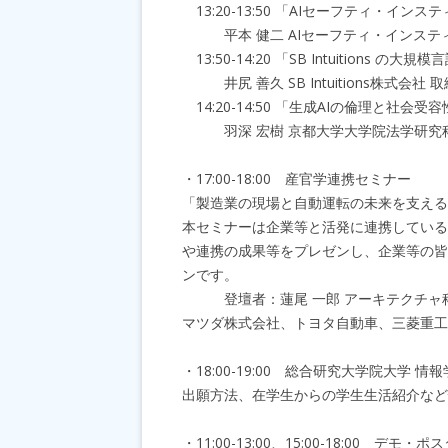
13:20-13:50 「AIセーフティ・イ
平本 健二 AIセーフティ・インスティ
13:50-14:20 「SB Intuitions
井尻 善久 SB Intuitions株式会社 取
14:20-14:50 「生成AIの倫理と社会受
羽深 宏樹 京都大学大学院法学研究科
・17:00-18:00 産官学連携セミナー
「製造業の現場と自動運転の未来を支える
本セミナーは企業等と活発に連携している
や連携の成果等をプレゼンし、企業等の皆
ンです。
登壇者：蓮尾 一郎 アーキテクチャ科学
マツダ株式会社、トヨタ自動車、三菱重工
・18:00-19:00 総合研究大学院大学 
出願方法、在学生からの学生生活紹介など
・11:00-13:00、15:00-18:00 デモ