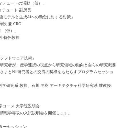
ンスティテュートの活動（仮）」
テュート 副所長
 の大規模言語モデルと生成AIへの懸念に対する対策」
締役 兼 CRO
容性（仮）」
 特任教授
ソフトウェア技術」
研究者が、産学連携の視点から研究領域の動向と自らの研究概要
さまとNII研究者との交流の契機をもたらすプログラムセッショ
研究系 教授、石川 冬樹 アーキテクチャ科学研究系 准教授、
情報学コース 大学院説明会
情報学専攻の入試説明会を開催します。
・ポスターセッション