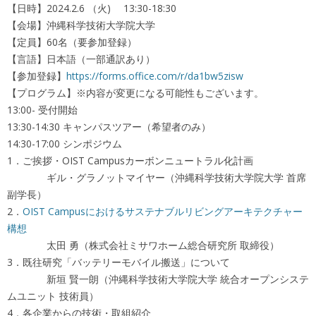
【日時】2024.2.6 （火) 13:30-18:30
【会場】沖縄科学技術大学院大学
【定員】60名（要参加登録）
【言語】日本語（一部通訳あり）
【参加登録】
https://forms.office.com/r/da1bw5zisw
【プログラム】※内容が変更になる可能性もございます。
13:00- 受付開始
13:30-14:30 キャンパスツアー（希望者のみ）
14:30-17:00 シンポジウム
1．ご挨拶・OIST Campusカーボンニュートラル化計画
ギル・グラノットマイヤー（沖縄科学技術大学院大学 首席
副学長）
2．
OIST Campusにおけるサステナブルリビングアーキテクチャー
構想
太田 勇（株式会社ミサワホーム総合研究所 取締役）
3．既往研究「バッテリーモバイル搬送」について
新垣 賢一朗（沖縄科学技術大学院大学 統合オープンシステ
ムユニット 技術員）
4．各企業からの技術・取組紹介