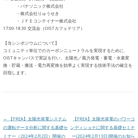
・パナソニック株式会社
・株式会社りゅうせき
・ＪＦＥコンテイナー株式会社
17:00-18:30 交流会（OISTカフェテリア）
【当シンポジウムについて】
コミュニティ単位でのカーボンニュートラルを実現するために、
OISTキャンパスで実証を行い、太陽光／風力発電・蓄電・水素変
換・貯蔵・搬送・電力再変換を効率よく実現する技術手法の確立を
目指します。
投稿ナビゲーション
←
【FREA】太陽光発電システム
【FREA】太陽光発電のパワーコ
の運転データ分析に関する基礎セ
ンディショナに関する基礎セミナ
ミナー（2024年2月2日）開催の
ー(2024年2月13日)開催のお知ら