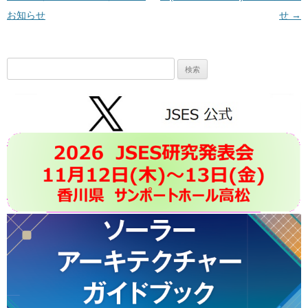
お知らせ
せ
→
検
索: