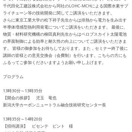
千代田化工建設株式会社から同社のLOHC-MCHによる国際水素サプ
ライチェーン等の技術開発に関してご講演をいただきます。
さらに東京工業大学の松下祥子先生からは排熱から電力を生み出す
半導体増感型熱利用発電についてご講演をいただきます。 最後に、
物質・材料研究機構の柳田真利先生からはペロブスカイト太陽電池
の界面制御による効率と耐久性の向上についてご講演をいただきま
す。 皆様の御参加をお待ちしております。また，セミナー終了後に
講師の皆様との意見交換会（会費制）を行います。こちらの方にも
ふるってご参加くださいますようお願い申し上げます。
プログラム
13時30分～13時35分
【開会の挨拶】 児玉 竜也
新潟大学カーボンニュートラル融合技術研究センター長
13時35分～14時20分
【招待講演】 ビセンテ ピント 様