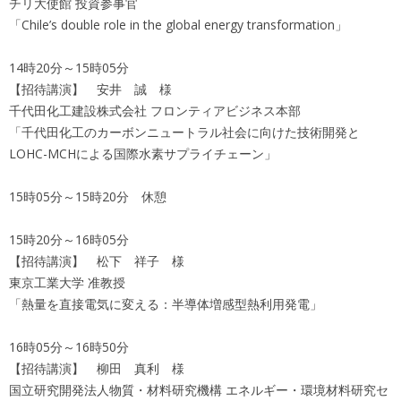
チリ大使館 投資参事官
「Chile’s double role in the global energy transformation」
14時20分～15時05分
【招待講演】 安井 誠 様
千代田化工建設株式会社 フロンティアビジネス本部
「千代田化工のカーボンニュートラル社会に向けた技術開発と
LOHC-MCHによる国際水素サプライチェーン」
15時05分～15時20分 休憩
15時20分～16時05分
【招待講演】 松下 祥子 様
東京工業大学 准教授
「熱量を直接電気に変える：半導体増感型熱利用発電」
16時05分～16時50分
【招待講演】 柳田 真利 様
国立研究開発法人物質・材料研究機構 エネルギー・環境材料研究セ