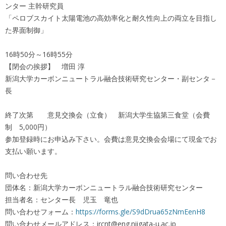
ンター 主幹研究員
「ペロブスカイト太陽電池の高効率化と耐久性向上の両立を目指し
た界面制御」
16時50分～16時55分
【閉会の挨拶】 増田 淳
新潟大学カーボンニュートラル融合技術研究センター・副センタ－
長
終了次第 意見交換会（立食） 新潟大学生協第三食堂（会費
制 5,000円）
参加登録時にお申込み下さい。会費は意見交換会会場にて現金でお
支払い願います。
問い合わせ先
団体名：新潟大学カーボンニュートラル融合技術研究センター
担当者名：センター長 児玉 竜也
問い合わせフォーム：
https://forms.gle/S9dDrua65zNmEenH8
問い合わせメールアドレス：ircnt@eng.niigata-u.ac.jp