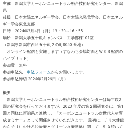
主催 新潟大学カーボンニュートラル融合技術研究センター、新潟
県
後援 日本太陽エネルギー学会、日本太陽光発電学会、日本エネル
ギー学会東北支部
日時 2024年3月4日（月）13：30～16：55
場所 新潟大学五十嵐キャンパス 工学部棟101室
（新潟県新潟市西区五十嵐２の町8050 番地）
オンライン配信も実施します（すなわち会場対面とＷＥＢ配信の
ハイブリッド）
参加費 無料
参加申込先
申込フォーム
からお願いします。
参加申込締切 2024年2月26日（月）
概要
新潟大学カーボンニュートラル融合技術研究センターは毎年度2
回の研究会を行っておりますが、2023 年度の第２回研究会は、第1
回と同様に新潟県と連携し、「カーボンニュートラル次世代人材育
成セミナー」として開催させていただきます。 最初に、チリ大使館
からチリにおける脱炭素とグリーン水素戦略に関して、引き続いて