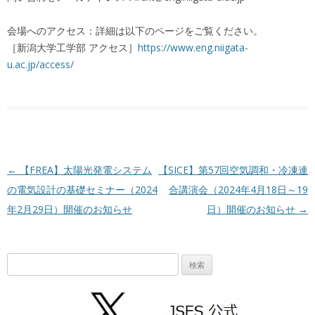
会場へのアクセス：詳細は以下のページをご覧ください。
［新潟大学工学部 アクセス］
https://www.eng.niigata-
u.ac.jp/access/
投稿ナビゲーション
←
【FREA】太陽光発電システム
【SICE】第57回空気調和・冷凍連
の電気設計の基礎セミナー（2024
合講演会（2024年4月18日～19
年2月29日）開催のお知らせ
日）開催のお知らせ
→
検
索: