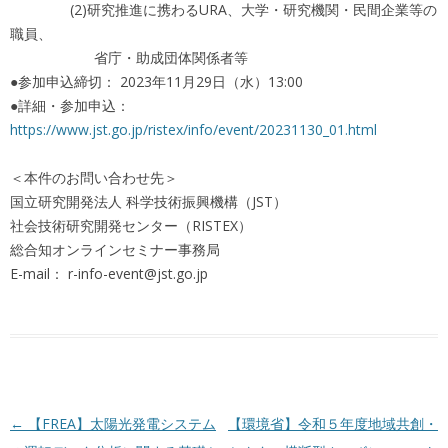
(2)研究推進に携わるURA、大学・研究機関・民間企業等の
職員、
省庁・助成団体関係者等
●参加申込締切： 2023年11月29日（水）13:00
●詳細・参加申込：
https://www.jst.go.jp/ristex/info/event/20231130_01.html
＜本件のお問い合わせ先＞
国立研究開発法人 科学技術振興機構（JST）
社会技術研究開発センター（RISTEX）
総合知オンラインセミナー事務局
E-mail： r-info-event@jst.go.jp
投稿ナビゲーション
←
【FREA】太陽光発電システム
【環境省】令和５年度地域共創・