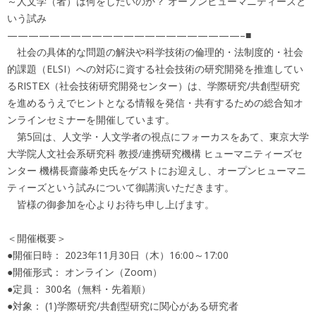
～人文学（者）は何をしたいのか？ オープンヒューマニティーズと
いう試み
——————————————————————–■
社会の具体的な問題の解決や科学技術の倫理的・法制度的・社会
的課題（ELSI）への対応に資する社会技術の研究開発を推進してい
るRISTEX（社会技術研究開発センター）は、学際研究/共創型研究
を進めるうえでヒントとなる情報を発信・共有するための総合知オ
ンラインセミナーを開催しています。
第5回は、人文学・人文学者の視点にフォーカスをあて、東京大学
大学院人文社会系研究科 教授/連携研究機構 ヒューマニティーズセ
ンター 機構長齋藤希史氏をゲストにお迎えし、オープンヒューマニ
ティーズという試みについて御講演いただきます。
皆様の御参加を心よりお待ち申し上げます。
＜開催概要＞
●開催日時： 2023年11月30日（木）16:00～17:00
●開催形式： オンライン（Zoom）
●定員： 300名（無料・先着順）
●対象： (1)学際研究/共創型研究に関心がある研究者