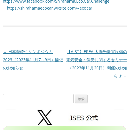
https://www.facebook.com/Shirahama.Eco.Car.Challenge
https://shirahamaecocar.wixsite.com/–ecocar
投稿ナビゲーション
←
日本熱物性シンポジウム
【AIST】FREA 太陽光発電設備の
2023（2023年11月7～9日）開催
電気安全・保安に関するセミナー
のお知らせ
（2023年11月20日）開催のお知
らせ
→
検
索: