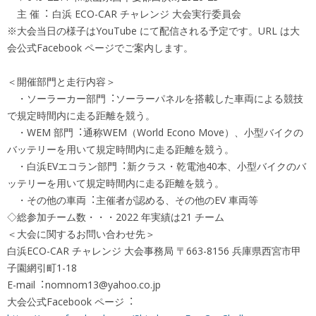
主 催︓ 白浜 ECO-CAR チャレンジ 大会実⾏委員会
※大会当日の様子はYouTube にて配信される予定です。URL は大
会公式Facebook ページでご案内します。
＜開催部門と⾛⾏内容＞
・ソーラーカー部門︓ソーラーパネルを搭載した⾞両による競技
で規定時間内に⾛る距離を競う。
・WEM 部門︓通称WEM（World Econo Move）、小型バイクの
バッテリーを用いて規定時間内に⾛る距離を競う。
・白浜EVエコラン部門︓新クラス・乾電池40本、小型バイクのバ
ッテリーを用いて規定時間内に⾛る距離を競う。
・その他の⾞両︓主催者が認める、その他のEV ⾞両等
◇総参加チーム数・・・2022 年実績は21 チーム
＜大会に関するお問い合わせ先＞
白浜ECO-CAR チャレンジ 大会事務局 〒663-8156 兵庫県⻄宮市甲
子園網引町1-18
E-mail︓nomnom13@yahoo.co.jp
大会公式Facebook ページ︓