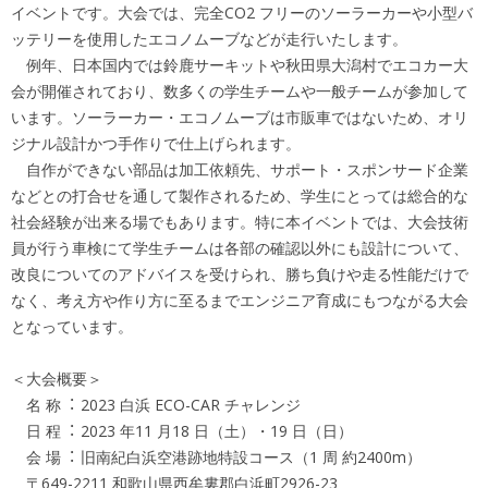
イベントです。大会では、完全CO2 フリーのソーラーカーや小型バ
ッテリーを使用したエコノムーブなどが⾛⾏いたします。
例年、日本国内では鈴⿅サーキットや秋田県大潟村でエコカー大
会が開催されており、数多くの学生チームや一般チームが参加して
います。ソーラーカー・エコノムーブは市販⾞ではないため、オリ
ジナル設計かつ手作りで仕上げられます。
自作ができない部品は加工依頼先、サポート・スポンサード企業
などとの打合せを通して製作されるため、学生にとっては総合的な
社会経験が出来る場でもあります。特に本イベントでは、大会技術
員が⾏う⾞検にて学生チームは各部の確認以外にも設計について、
改良についてのアドバイスを受けられ、勝ち負けや⾛る性能だけで
なく、考え方や作り方に至るまでエンジニア育成にもつながる大会
となっています。
＜大会概要＞
名 称︓ 2023 白浜 ECO-CAR チャレンジ
日 程︓ 2023 年11 月18 日（土）・19 日（日）
会 場︓ 旧南紀白浜空港跡地特設コース（1 周 約2400m）
〒649-2211 和歌⼭県⻄牟婁郡白浜町2926-23