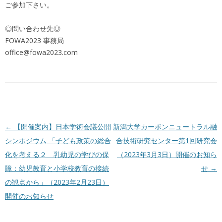
ご参加下さい。
◎問い合わせ先◎
FOWA2023 事務局
office@fowa2023.com
投稿ナビゲーション
←
【開催案内】日本学術会議公開
新潟大学カーボンニュートラル融
シンポジウム 「子ども政策の総合
合技術研究センター第1回研究会
化を考える２ 乳幼児の学びの保
（2023年3月3日）開催のお知ら
障：幼児教育と小学校教育の接続
せ
→
の観点から」（2023年2月23日）
開催のお知らせ