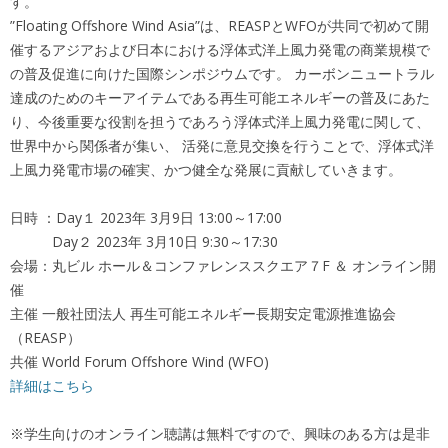
す。
”Floating Offshore Wind Asia”は、REASPとWFOが共同で初めて開
催するアジアおよび日本における浮体式洋上風力発電の商業規模で
の普及促進に向けた国際シンポジウムです。 カーボンニュートラル
達成のためのキーアイテムである再生可能エネルギーの普及にあた
り、今後重要な役割を担うであろう浮体式洋上風力発電に関して、
世界中から関係者が集い、 活発に意見交換を行うことで、浮体式洋
上風力発電市場の確実、かつ健全な発展に貢献していきます。
日時 ：Day１ 2023年 3月9日 13:00～17:00
Day２ 2023年 3月10日 9:30～17:30
会場：丸ビル ホール＆コンファレンススクエア７F ＆ オンライン開
催
主催 一般社団法人 再生可能エネルギー長期安定電源推進協会
（REASP）
共催 World Forum Offshore Wind (WFO)
詳細はこちら
※学生向けのオンライン聴講は無料ですので、興味のある方は是非