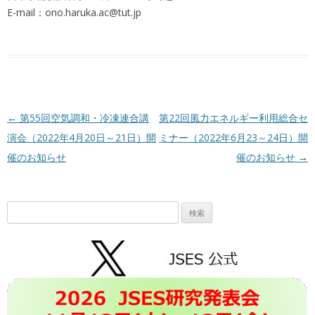
E-mail：ono.haruka.ac@tut.jp
投稿ナビゲーション
←
第55回空気調和・冷凍連合講
第22回風力エネルギー利用総合セ
演会（2022年4月20日～21日）開
ミナー（2022年6月23～24日）開
催のお知らせ
催のお知らせ
→
検
索: