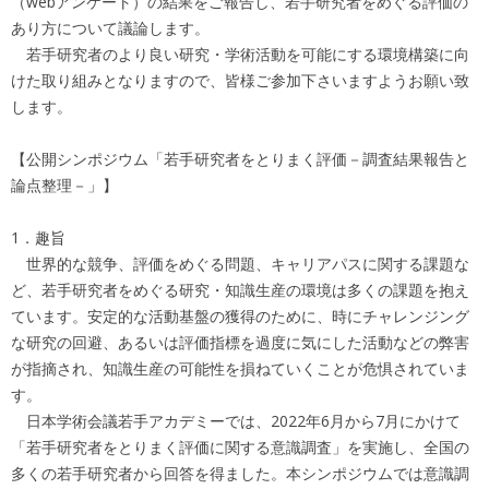
（webアンケート）の結果をご報告し、若手研究者をめぐる評価の
あり方について議論します。
若手研究者のより良い研究・学術活動を可能にする環境構築に向
けた取り組みとなりますので、皆様ご参加下さいますようお願い致
します。
【公開シンポジウム「若手研究者をとりまく評価－調査結果報告と
論点整理－」】
1．趣旨
世界的な競争、評価をめぐる問題、キャリアパスに関する課題な
ど、若手研究者をめぐる研究・知識生産の環境は多くの課題を抱え
ています。安定的な活動基盤の獲得のために、時にチャレンジング
な研究の回避、あるいは評価指標を過度に気にした活動などの弊害
が指摘され、知識生産の可能性を損ねていくことが危惧されていま
す。
日本学術会議若手アカデミーでは、2022年6月から7月にかけて
「若手研究者をとりまく評価に関する意識調査」を実施し、全国の
多くの若手研究者から回答を得ました。本シンポジウムでは意識調