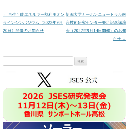
投稿ナビゲーション
←
再生可能エネルギー熱利用オン
新潟大学カーボンニュートラル融
ラインシンポジウム（2022年9月
合技術研究センター発足記念講演
20日）開催のお知らせ
会（2022年9月14日開催）のお知
らせ
→
検
索: