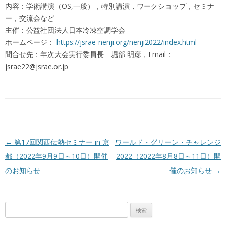
内容：学術講演（OS,一般），特別講演，ワークショップ，セミナ
ー，交流会など
主催：公益社団法人日本冷凍空調学会
ホームページ：
https://jsrae-nenji.org/nenji2022/index.html
問合せ先：年次大会実行委員長 堀部 明彦，Email：
jsrae22@jsrae.or.jp
投稿ナビゲーション
←
第17回関西伝熱セミナー in 京
ワールド・グリーン・チャレンジ
都（2022年9月9日～10日）開催
2022（2022年8月8日～11日）開
のお知らせ
催のお知らせ
→
検
索: