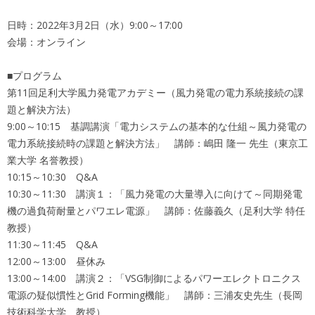
日時：2022年3月2日（水）9:00～17:00
会場：オンライン
■プログラム
第11回足利大学風力発電アカデミー（風力発電の電力系統接続の課
題と解決方法）
9:00～10:15 基調講演「電力システムの基本的な仕組～風力発電の
電力系統接続時の課題と解決方法」 講師：嶋田 隆一 先生（東京工
業大学 名誉教授）
10:15～10:30 Q&A
10:30～11:30 講演１：「風力発電の大量導入に向けて～同期発電
機の過負荷耐量とパワエレ電源」 講師：佐藤義久（足利大学 特任
教授）
11:30～11:45 Q&A
12:00～13:00 昼休み
13:00～14:00 講演２：「VSG制御によるパワーエレクトロニクス
電源の疑似慣性とGrid Forming機能」 講師：三浦友史先生（長岡
技術科学大学 教授）