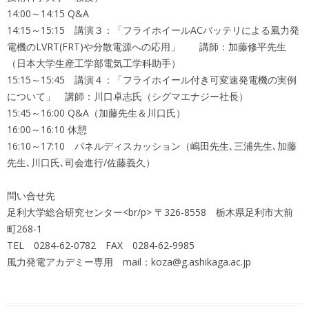
14:00～14:15 Q&A
14:15～15:15 講演３：「フライホイールACバッテリによる風力発
電機のLVRT(FRT)や分散電源への応用」 講師：加藤修平先生
（日本大学生産工学部電気工学科助手）
15:15～15:45 講演４：「フライホイール付き可変速発電機の実例
について」 講師：川口卓志氏（シグマエナジー社長）
15:45～16:00 Q&A（加藤先生＆川口氏）
16:00～16:10 休憩
16:10～17:10 パネルディスカッション（嶋田先生､三浦先生､加藤
先生､川口氏､司会進行/佐藤義久）
問い合せ先
足利大学総合研究センター<br/p> 〒326-8558 栃木県足利市大前
町268-1
TEL 0284-62-0782 FAX 0284-62-9985
風力発電アカデミー専用 mail：koza@g.ashikaga.ac.jp