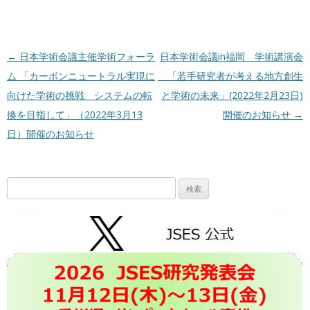
投稿ナビゲーション
←
日本学術会議主催学術フォーラ
日本学術会議in福岡 学術講演会
ム 「カーボンニュートラル実現に
「若手研究者が考える地方創生
向けた学術の挑戦 システムの転
と学術の未来」(2022年2月23日)
換を目指して」（2022年3月13
開催のお知らせ
→
日）開催のお知らせ
検
索: