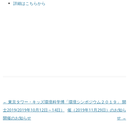
詳細はこちらから
投稿ナビゲーション
←
東京タワー・キッズ環境科学博
「環境シンポジウム２０１９」 開
士2019(2019年10月12日～14日）
催（2019年11月29日）のお知ら
開催のお知らせ
せ
→