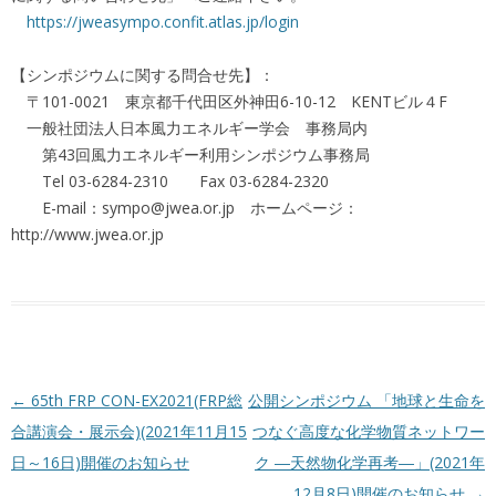
https://jweasympo.confit.atlas.jp/login
【シンポジウムに関する問合せ先】：
〒101-0021 東京都千代田区外神田6-10-12 KENTビル４F
一般社団法人日本風力エネルギー学会 事務局内
第43回風力エネルギー利用シンポジウム事務局
Tel 03-6284-2310 Fax 03-6284-2320
E-mail：sympo@jwea.or.jp ホームページ：
http://www.jwea.or.jp
投稿ナビゲーション
←
65th FRP CON-EX2021(FRP総
公開シンポジウム 「地球と生命を
合講演会・展示会)(2021年11月15
つなぐ高度な化学物質ネットワー
日～16日)開催のお知らせ
ク ―天然物化学再考―」(2021年
12月8日)開催のお知らせ
→