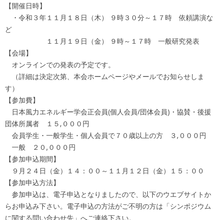
【開催日時】
・令和３年１１月１８日（木） ９時３０分～１７時 依頼講演な
ど
１１月１９日（金） ９時～１７時 一般研究発表
【会場】
オンラインでの発表の予定です。
（詳細は決定次第、本会ホームページやメールでお知らせしま
す）
【参加費】
日本風力エネルギー学会正会員(個人会員/団体会員)・協賛・後援
団体所属者 １５,０００円
会員学生・一般学生・個人会員で７０歳以上の方 ３,０００円
一般 ２０,０００円
【参加申込期間】
９月２４日（金）１４：００～１１月１２日（金）１５：００
【参加申込方法】
参加申込は、電子申込となりましたので、以下のウエブサイトか
らお申込み下さい。電子申込の方法がご不明の方は「シンポジウム
に関する問い合わせ先」へご連絡下さい。