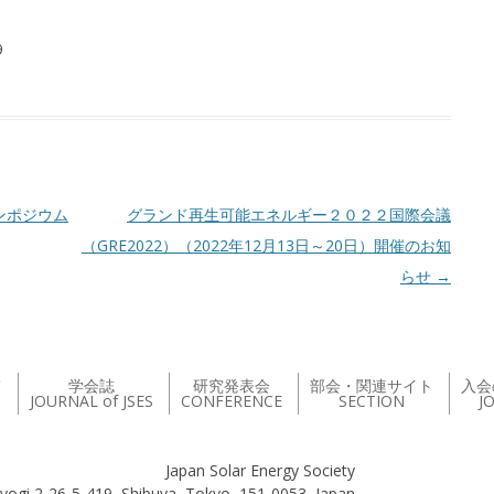
9
ンポジウム
グランド再生可能エネルギー２０２２国際会議
（GRE2022）（2022年12月13日～20日）開催のお知
らせ
→
て
学会誌
研究発表会
部会・関連サイト
入会
JOURNAL of JSES
CONFERENCE
SECTION
J
Japan Solar Energy Society
yogi 2-26-5-419, Shibuya, Tokyo, 151-0053, Japan