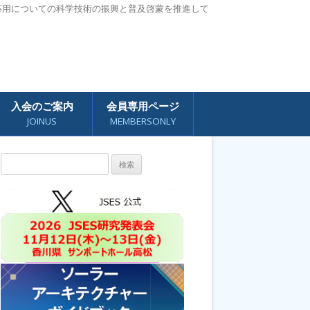
応用についての科学技術の振興と普及啓蒙を推進して
入会のご案内
会員専用ページ
JOINUS
MEMBERSONLY
検
索: