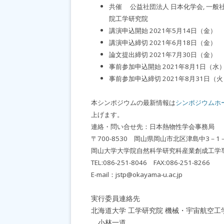
共催 公益社団法人 日本化学会, 一般社
院工学研究院
講演申込開始 2021年5月14日（金）
講演申込締切 2021年6月18日（金）
論文提出締切 2021年7月30日（金）
事前参加申込開始 2021年8月1日（水
事前参加申込締切 2021年8月31日（
本シンポジウムの最新情報は
シンポジウムホ
上げます。
連絡・問い合せ先：日本熱物性学会事務局
〒700-8530 岡山県岡山市北区津島中3－1
岡山大学大学院自然科学研究科産業創成工学
TEL:086-251-8046 FAX:086-251-8266
E-mail：jstp@okayama-u.ac.jp
実行委員連絡先
北海道大学 工学研究院 機械・宇宙航空工
小林一道