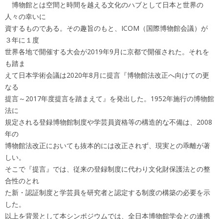
博物館とは空間と時間を越える文化のハブとして日本と世界の
人々の幸いに
資するものである。その趣旨のもと、ICOM（国際博物館会議）が
３年に１度
世界各地で開催する大会が2019年9月に京都で開催された。それを
も踏ま
えて日本学術会議は2020年8月に提言『博物館法改正へ向けての更
なる
提言～2017年度提言を踏まえて』を発出した。1952年施行の博物館
法に
規定される登録博物館制度や学芸員資格等の構造的な不備は、2008
年の
博物館法改正においても抜本的には改正されず、現実との乖離が著
しい。
そこで『提言』では、従来の登録制度に代わり文化財保護法との整
合性のとれ
た新・認証制度と学芸員を研究者と認定する制度の構築の必要を示
した。
以上を背景として本シンポジウムでは、全日本博物館学会との連携