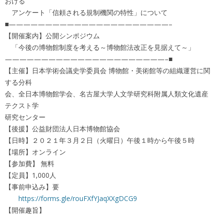
おける
アンケート「信頼される規制機関の特性」について
■——————————————————————–
【開催案内】公開シンポジウム
「今後の博物館制度を考える～博物館法改正を見据えて～」
——————————————————————–■
【主催】日本学術会議史学委員会 博物館・美術館等の組織運営に関
する分科
会、全日本博物館学会、名古屋大学人文学研究科附属人類文化遺産
テクスト学
研究センター
【後援】公益財団法人日本博物館協会
【日時】２０２１年３月２日（火曜日）午後１時から午後５時
【場所】オンライン
【参加費】 無料
【定員】1,000人
【事前申込み】要
https://forms.gle/rouFXfYJaqXXgDCG9
【開催趣旨】