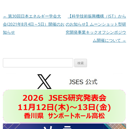
投稿ナビゲーション
←
第30回日本エネルギー学会大
【科学技術振興機構（JST）から
会(2021年8月4日～5日）開催のお
のお知らせ】ムーンショット型研
知らせ
究開発事業キックオフシンポジウ
ム開催について
→
検
索: