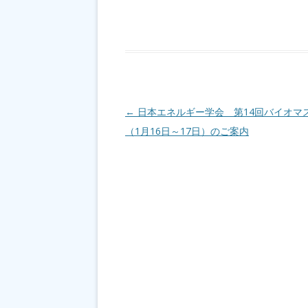
投稿ナビゲーション
←
日本エネルギー学会 第14回バイオマ
（1月16日～17日）のご案内