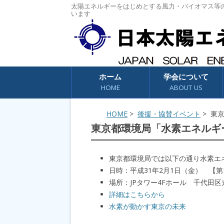
太陽エネルギーをはじめとする風力・バイオマス等
います
コンテンツへスキップ
ホーム
学会について
HOME
ABOUT US
HOME
>
後援・協賛イベント
> 東
東京都環境局「水素エネルギ
東京都環境局では以下の通り水素エ
日時：平成31年2月1日（金） 【第1部】1
場所：JPタワー4Fホール 千代田区丸の内
詳細はこちらから
水素が動かす東京の未来