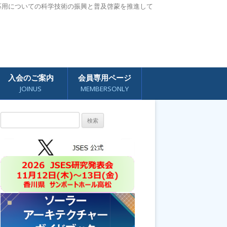
応用についての科学技術の振興と普及啓蒙を推進して
入会のご案内
会員専用ページ
JOINUS
MEMBERSONLY
検
索: