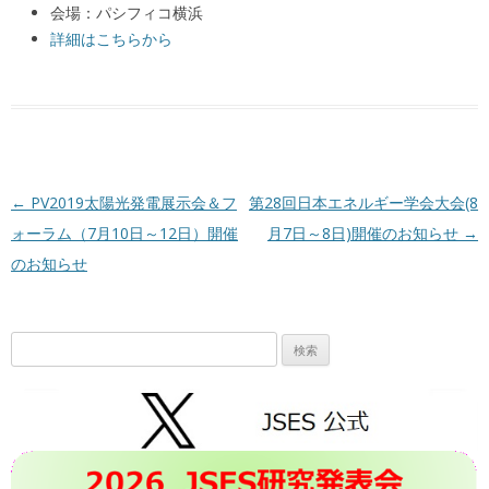
会場：パシフィコ横浜
詳細はこちらから
投稿ナビゲーション
←
PV2019太陽光発電展示会＆フ
第28回日本エネルギー学会大会(8
ォーラム（7月10日～12日）開催
月7日～8日)開催のお知らせ
→
のお知らせ
検
索: