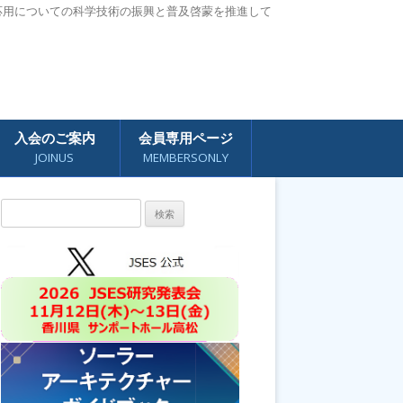
応用についての科学技術の振興と普及啓蒙を推進して
入会のご案内
会員専用ページ
JOINUS
MEMBERSONLY
検
索: