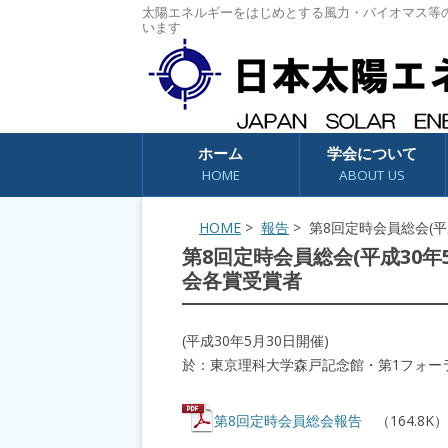
太陽エネルギーをはじめとする風力・バイオマス等
います
コンテンツへスキップ
ホーム
学会について
HOME
ABOUT US
HOME
>
報告
> 第8回定時会員総会(平
第8回定時会員総会(平成30年5
会各賞受賞者
(平成30年5月30日開催)
於：東京理科大学森戸記念館・第1フォー
第8回定時会員総会報告
（164.8K）