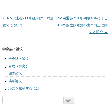
投稿ナビゲーション
←
No.5(通巻211号)国内の日射量
No.4(通巻210号)間歇水冷による
変化について
10kW級太陽電池の出力向上に関
する研究
→
学会誌・論文
学会誌・論文
目次（和文）
四季雑感
掲載論文
論文を投稿するには
検
索: