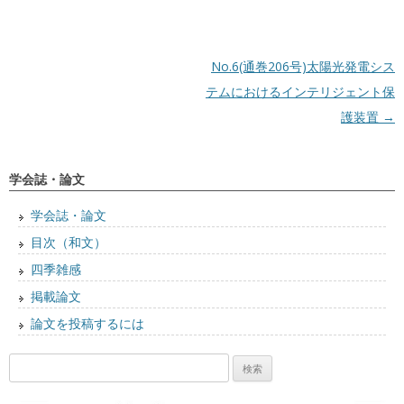
投稿ナビゲーション
No.6(通巻206号)太陽光発電シス
テムにおけるインテリジェント保
護装置
→
学会誌・論文
学会誌・論文
目次（和文）
四季雑感
掲載論文
論文を投稿するには
検
索: