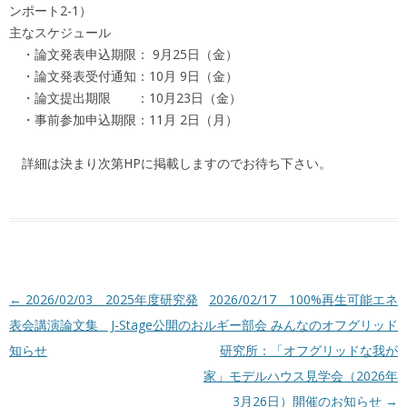
ンポート2-1）
主なスケジュール
・論文発表申込期限： 9月25日（金）
・論文発表受付通知：10月 9日（金）
・論文提出期限 ：10月23日（金）
・事前参加申込期限：11月 2日（月）
詳細は決まり次第HPに掲載しますのでお待ち下さい。
投稿ナビゲーション
←
2026/02/03 2025年度研究発
2026/02/17 100%再生可能エネ
表会講演論文集 J-Stage公開のお
ルギー部会 みんなのオフグリッド
知らせ
研究所：「オフグリッドな我が
家」モデルハウス見学会（2026年
3月26日）開催のお知らせ
→