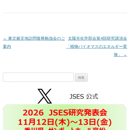
投稿ナビゲーション
←
東北被災地訪問復興勉強会のご
太陽光化学部会第4回研究講演会
案内
「植物バイオマスのエネルギー変
換」
→
検
索: