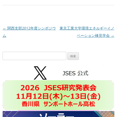
投稿ナビゲーション
←
関西支部2012年度シンポジウ
東京工業大学環境エネルギーイノ
ム
ベーション棟見学会
→
検
索: