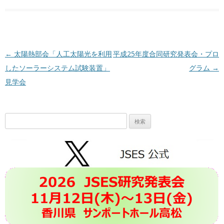
投稿ナビゲーション
←
太陽熱部会「人工太陽光を利用
平成25年度合同研究発表会・プロ
したソーラーシステム試験装置」
グラム
→
見学会
検
索: