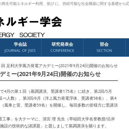
の再生可能エネルギー利用、並び に、持続可能な社会構築に関する基礎から
学会誌
研究発表会
部会
JOURNAL OF JSES
CONFERENCE
SECTION
６回 足利大学風力発電アカデミー(2021年9月24日)開催のお知らせ
ミー(2021年9月24日)開催のお知らせ
4月の第１回（基調講演、受講者175名）に続き、第2回/5月
延べ人数）、第3回/6月（洋上風力発電浮体、受講者58名）、第4
/8月（風車と雷、受講者59名）を開催し、毎回多数の皆様方に受講頂
工事」を大テーマに、清宮 理 先生（早稲田大学名誉教授/沿岸
施設の技術的な諸課題」と題しまして基調講演を賜ります。