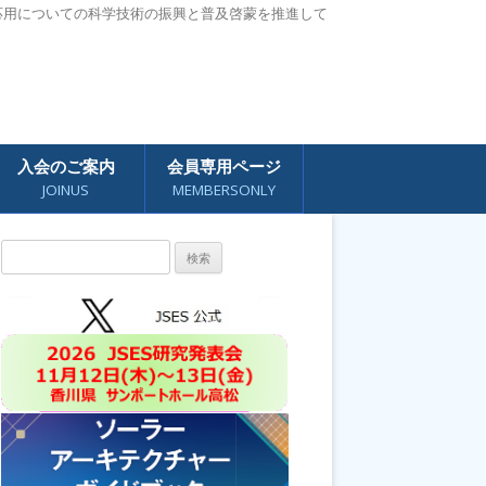
応用についての科学技術の振興と普及啓蒙を推進して
入会のご案内
会員専用ページ
JOINUS
MEMBERSONLY
検
索: