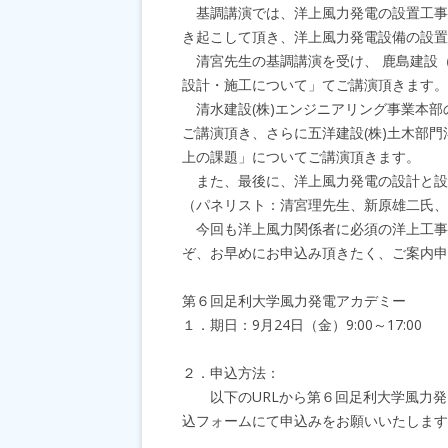
基調講演では、洋上風力発電の設置工事
き起こして頂き、洋上風力発電設備の設置
清宮先生の基調講演を受け、 鹿島建設
設計・施工について」てご講演頂きます。
清水建設(株)エンジニアリング事業本部
ご講演頂き、さらに五洋建設(株)土木部
上の課題」についてご講演頂きます。
また、最後に、洋上風力発電の設計と設
（パネリスト：清宮理先生、新原雄二氏、
今回も洋上風力関係者に必須の洋上工事
ぞ、お早めにお申込み頂きたく、ご案内申
第６回足利大学風力発電アカデミー
１．期日：9月24日（金）9:00～17:00
２．申込方法：
以下のURLから第６回足利大学風力発
込フォームにて申込みをお願いいたします