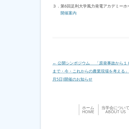
３．第6回足利大学風力発電アカデミーホ
開催案内
投稿ナビゲーション
←
公開シンポジウム 「原発事故から１
まで・今・これからの農業現場を考える」(2
月5日)開催のお知らせ
ホーム
当学会につい
HOME
ABOUT US