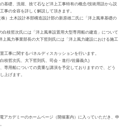
の基礎、洗堀、捨て石など洋上工事特有の概念/技術用語から説
工事の全容を詳しく解説して頂きます。
（株）土木設計本部構造設計部の新原雄二氏に「洋上風車基礎の
の白枝哲次氏には「洋上風車設置用大型専用船の建造」について
門洋上風力事業部長の大下哲則氏には「洋上風力建設における施工
置工事に関するパネルディスカッションを行います。
白枝哲次氏、大下哲則氏、司会・進行/佐藤義久)
、専用船についての貴重な講演を予定しておりますので、どう
し上げます。
電アカデミーのホームページ（開催案内）に入っていただき、申
。