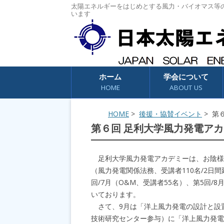
太陽エネルギーをはじめとする風力・バイオマス等
います
コンテンツへスキップ
ホーム
学会について
HOME
ABOUT US
HOME
>
後援・協賛イベント
> 第
第６回 足利大学風力発電アカデ
足利大学風力発電アカデミーは、お陰様で
（風力発電関係法務、受講者110名/2日間
回/7月（O&M、受講者55名）、第5回
いております。
さて、9月は「洋上風力発電の設計と設置
技術研究センター参与）に「洋上風力発電