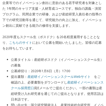
企業等でのイノベーション創出に意欲のある若手研究者を対象とし
た 1年間のキャリア支援・人材育成コースです。独自の講義・演習
プログラム、民間企業での研修、および産総研受入責任者の指導の
下での研究活動等を通じて、研究能力の向上に加え、イノベーショ
ン創出に貢献できる能力の修得を支援します。
2020年度もスクール生（ポスドク）を20名程度雇用することとな
り、
こちらのサイト
において公募を開始いたしました。皆様の応募
をお待ちしています。
公募タイトル：産総研ポスドク（イノベーションスクール生）
の募集
公募締切り：2020年1月6日（月）17:00
提出書類：
産総研イノベーションスクールWebサイト
をご
確認の上、必要書類をダウンロードし
産総研イノベーションス
クール採用窓口
宛Eメールでご提出ください。一部の書類は産
総研受け入れ研究者を通じてのご提出となります。使用言語は
日本語です。
問い合せ先：国立研究開発法人 産業技術総合研究所 イノベ