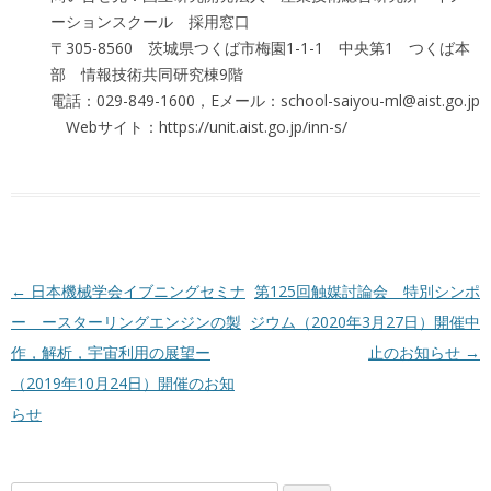
ーションスクール 採用窓口
〒305-8560 茨城県つくば市梅園1-1-1 中央第1 つくば本
部 情報技術共同研究棟9階
電話：029-849-1600，Eメール：school-saiyou-ml@aist.go.jp
Webサイト：https://unit.aist.go.jp/inn-s/
投稿ナビゲーション
←
日本機械学会イブニングセミナ
第125回触媒討論会 特別シンポ
ー ースターリングエンジンの製
ジウム（2020年3月27日）開催中
作，解析，宇宙利用の展望ー
止のお知らせ
→
（2019年10月24日）開催のお知
らせ