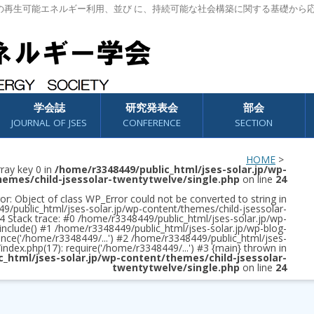
の再生可能エネルギー利用、並び に、持続可能な社会構築に関する基礎から
学会誌
研究発表会
部会
JOURNAL OF JSES
CONFERENCE
SECTION
HOME
>
rray key 0 in
/home/r3348449/public_html/jses-solar.jp/wp-
hemes/child-jsessolar-twentytwelve/single.php
on line
24
or: Object of class WP_Error could not be converted to string in
/public_html/jses-solar.jp/wp-content/themes/child-jsessolar-
4 Stack trace: #0 /home/r3348449/public_html/jses-solar.jp/wp-
 include() #1 /home/r3348449/public_html/jses-solar.jp/wp-blog-
once('/home/r3348449/...') #2 /home/r3348449/public_html/jses-
/index.php(17): require('/home/r3348449/...') #3 {main} thrown in
c_html/jses-solar.jp/wp-content/themes/child-jsessolar-
twentytwelve/single.php
on line
24