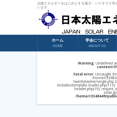
太陽エネルギーをはじめとする風力・バイオマス等
います
コンテンツへスキップ
ホーム
学会について
HOME
ABOUT US
Warning
: Undefined a
content/t
Fatal error
: Uncaught Err
/home/r3348449
twentytwelve/single.php:2
includes/template-loader.php(113):
header.php(19): require_
solar.jp
/home/r3348449/publi