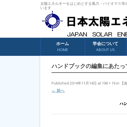
太陽エネルギーをはじめとする風力・バイオマス等
います
コンテンツへスキップ
ホーム
学会について
HOME
ABOUT US
ハンドブックの編集にあたっ
Published
2014年11月14日
at
198 × 19
in
【
← 前へ