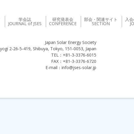
て
学会誌
研究発表会
部会・関連サイト
入会
JOURNAL of JSES
CONFERENCE
SECTION
J
Japan Solar Energy Society
yogi 2-26-5-419, Shibuya, Tokyo, 151-0053, Japan
TEL：+81-3-3376-6015
FAX：+81-3-3376-6720
E-mail：info@jses-solar.jp