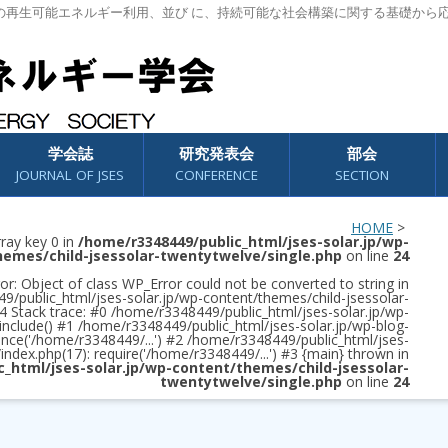
の再生可能エネルギー利用、並び に、持続可能な社会構築に関する基礎から
学会誌
研究発表会
部会
JOURNAL OF JSES
CONFERENCE
SECTION
HOME
>
rray key 0 in
/home/r3348449/public_html/jses-solar.jp/wp-
hemes/child-jsessolar-twentytwelve/single.php
on line
24
or: Object of class WP_Error could not be converted to string in
/public_html/jses-solar.jp/wp-content/themes/child-jsessolar-
4 Stack trace: #0 /home/r3348449/public_html/jses-solar.jp/wp-
 include() #1 /home/r3348449/public_html/jses-solar.jp/wp-blog-
once('/home/r3348449/...') #2 /home/r3348449/public_html/jses-
/index.php(17): require('/home/r3348449/...') #3 {main} thrown in
c_html/jses-solar.jp/wp-content/themes/child-jsessolar-
twentytwelve/single.php
on line
24