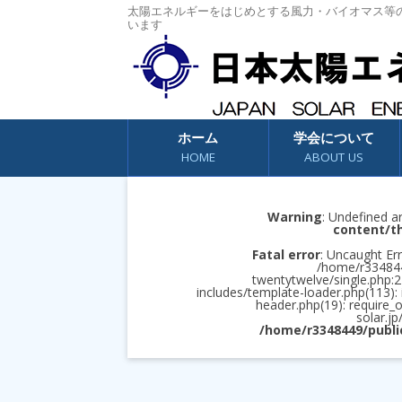
太陽エネルギーをはじめとする風力・バイオマス等
います
コンテンツへスキップ
ホーム
学会について
HOME
ABOUT US
Warning
: Undefined a
content/t
Fatal error
: Uncaught Err
/home/r3348449
twentytwelve/single.php:2
includes/template-loader.php(113):
header.php(19): require_
solar.jp
/home/r3348449/publi